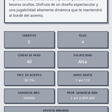
tesoros ocultos. Disfruta de un diseño espectacular y
una jugabilidad altamente dinámica que te mantendrá
al borde del asiento.
CARRETES
FILAS
5
4
LÍNEAS DE PAGO
VOLATILIDAD
40
Alta
FREC. DE ACIERTO
GIROS GRATIS
30.1%
1 en 110
GANANCIA MÁX.
PROB. GANANCIA MÁX.
10000x
1 en 4,000,000
APUESTA MÍN/MÁX