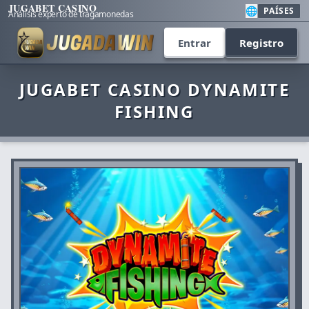
JUGABET CASINO
🌐
PAÍSES
Análisis experto de tragamonedas
Entrar
Registro
JUGABET CASINO DYNAMITE
FISHING