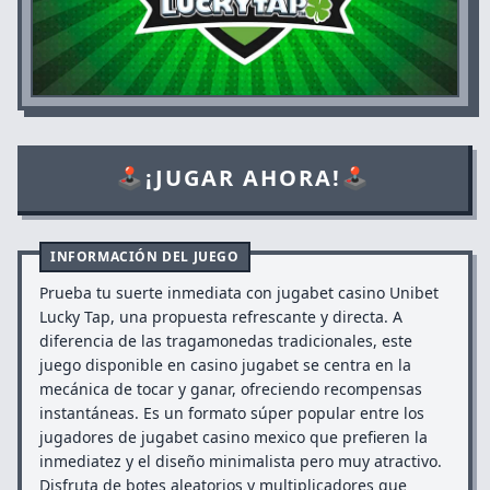
🕹️
¡JUGAR AHORA!
🕹️
INFORMACIÓN DEL JUEGO
Prueba tu suerte inmediata con jugabet casino Unibet
Lucky Tap, una propuesta refrescante y directa. A
diferencia de las tragamonedas tradicionales, este
juego disponible en casino jugabet se centra en la
mecánica de tocar y ganar, ofreciendo recompensas
instantáneas. Es un formato súper popular entre los
jugadores de jugabet casino mexico que prefieren la
inmediatez y el diseño minimalista pero muy atractivo.
Disfruta de botes aleatorios y multiplicadores que