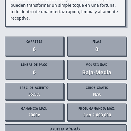
pueden transformar un simple toque en una fortuna,
todo dentro de una interfaz rápida, limpia y altamente
receptiva.
CARRETES
FILAS
0
0
LÍNEAS DE PAGO
VOLATILIDAD
0
Baja-Media
FREC. DE ACIERTO
GIROS GRATIS
35.5%
N/A
GANANCIA MÁX.
PROB. GANANCIA MÁX.
1000x
1 en 1,000,000
APUESTA MÍN/MÁX